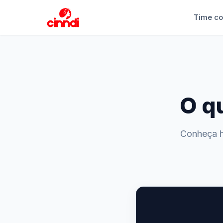
Time co
O q
Conheça h