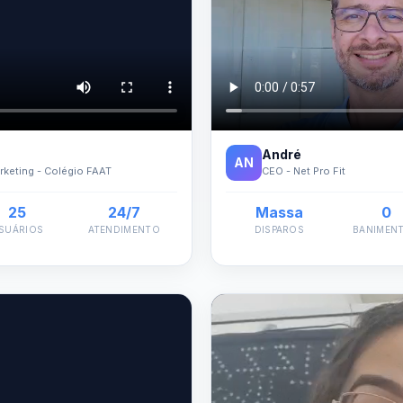
André
AN
keting - Colégio FAAT
CEO - Net Pro Fit
25
24/7
Massa
0
SUÁRIOS
ATENDIMENTO
DISPAROS
BANIMEN