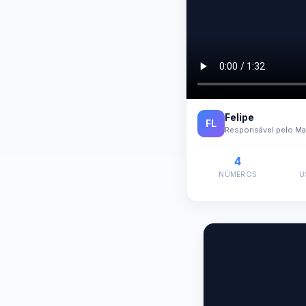
Felipe
FL
Responsável pelo Mar
4
NÚMEROS
U