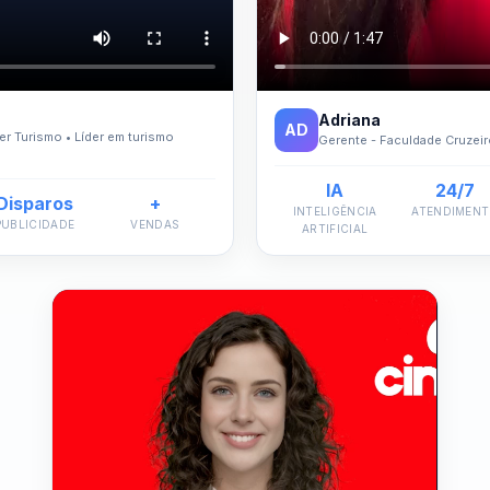
Adriana
AD
r Turismo • Líder em turismo
Gerente - Faculdade Cruzeir
IA
24/7
Disparos
+
INTELIGÊNCIA
ATENDIMEN
PUBLICIDADE
VENDAS
ARTIFICIAL