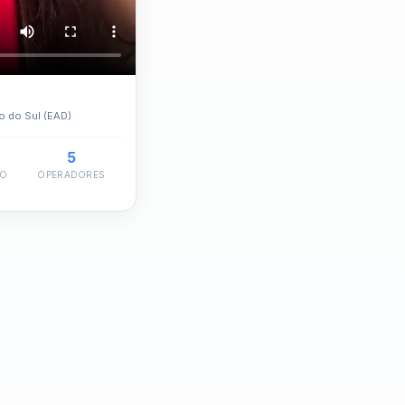
o do Sul (EAD)
5
TO
OPERADORES