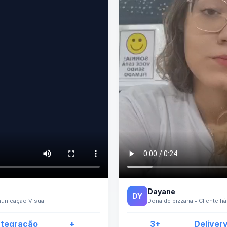
Dayane
DY
municação Visual
Dona de pizzaria • Cliente h
ntegração
+
3+
Deliver