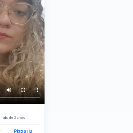
á mais de 3 anos
y
Pizzaria