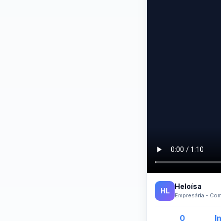
Heloísa
HL
Empresária - Co
0
I